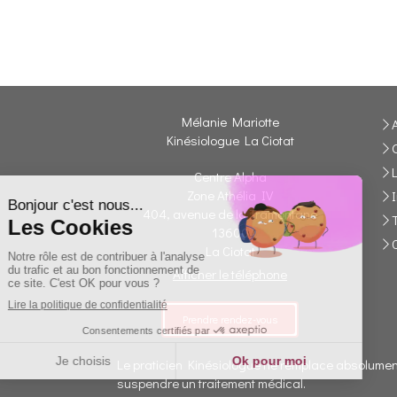
Mélanie Mariotte
Kinésiologue La Ciotat
Centre Alpha
Zone Athélia IV
404, avenue de la Tramontane
13600
La Ciotat
Afficher le téléphone
Prendre rendez-vous
Le praticien Kinésiologue ne remplace absolument
suspendre un traitement médical.