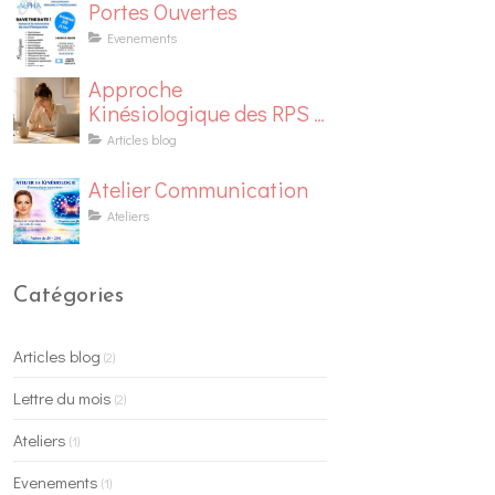
Portes Ouvertes
Evenements
Approche
Kinésiologique des RPS :
Risques Psychosociaux
Articles blog
Atelier Communication
Ateliers
Catégories
Articles blog
(2)
Lettre du mois
(2)
Ateliers
(1)
Evenements
(1)