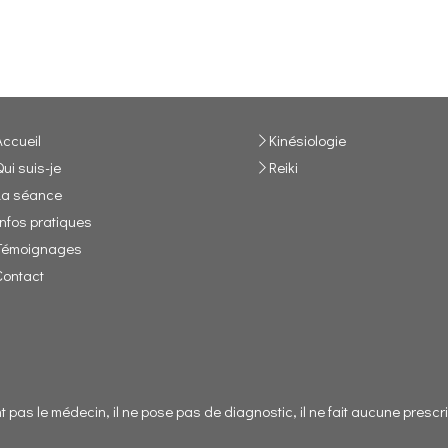
Accueil
Kinésiologie
Qui suis-je
Reiki
La séance
Infos pratiques
Témoignages
Contact
 pas le médecin, il ne pose pas de diagnostic, il ne fait aucune pres