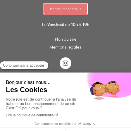
Prendre rendez-vous
Le
Vendredi
de
10h
à
19h
Plan du site
Mentions légales
Le praticien Kinésiologue ne remplace absolument pas le
médecin, il ne pose pas de diagnostic, il ne fait aucune
prescription médicale et ne vous demande jamais de
suspendre un traitement médical.
Création et référencement du site par Simplébo
Site partenaire de
Annuaire Thérapeutes