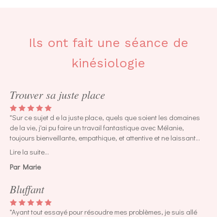
Ils ont fait une séance de
kinésiologie
Trouver sa juste place
"Sur ce sujet d e la juste place, quels que soient les domaines
de la vie, j'ai pu faire un travail fantastique avec Mélanie,
toujours bienveillante, empathique, et attentive et ne laissant
rien au hasard. La kinesio est une discipline incroyable de
Lire la suite...
justesse, de pertinence et de rapidité et Mélanie est une
Par Marie
praticienne de haut vol, pour en avoir testé plusieurs dans mon
parcours. On se sent tout de suite bien, et on repart forcément
Bluffant
plus légère. En tout cas ce fut mon cas, sur plusieurs séances
depuis 2025. Merci infiniment de votre savoir être et savoir
faire."
"Ayant tout essayé pour résoudre mes problèmes, je suis allé