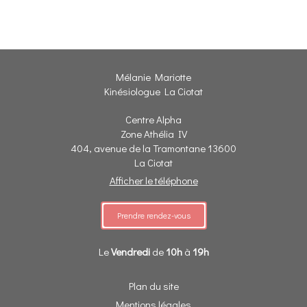
Mélanie Mariotte
Kinésiologue La Ciotat
Centre Alpha
Zone Athélia IV
404, avenue de la Tramontane
13600
La Ciotat
Afficher le téléphone
Prendre rendez-vous
Le
Vendredi
de
10h
à
19h
Plan du site
Mentions légales