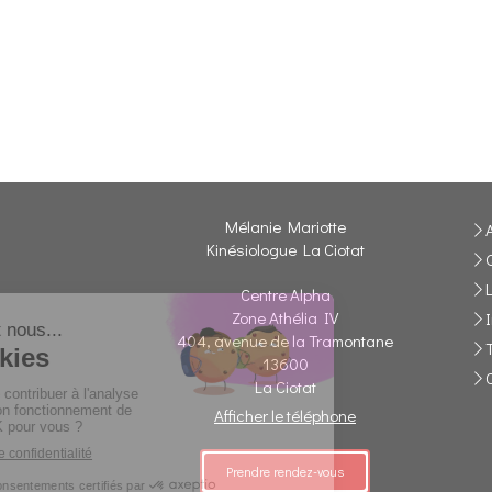
Mélanie Mariotte
Kinésiologue La Ciotat
Centre Alpha
Zone Athélia IV
404, avenue de la Tramontane
13600
La Ciotat
Afficher le téléphone
Prendre rendez-vous